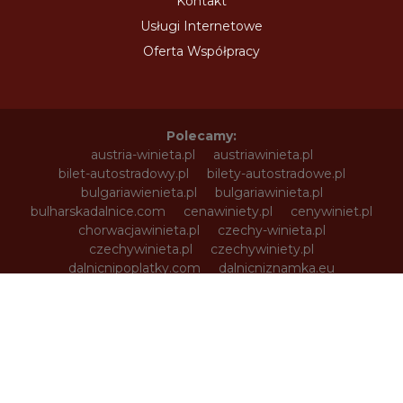
Kontakt
Usługi Internetowe
Oferta Współpracy
Polecamy:
austria-winieta.pl
austriawinieta.pl
bilet-autostradowy.pl
bilety-autostradowe.pl
bulgariawienieta.pl
bulgariawinieta.pl
bulharskadalnice.com
cenawiniety.pl
cenywiniet.pl
chorwacjawinieta.pl
czechy-winieta.pl
czechywinieta.pl
czechywiniety.pl
dalnicnipoplatky.com
dalnicniznamka.eu
digital-vignette.de
e-vignette.pl
e-winieta.eu
edalnice.org
edalnice.pl
electronicavinieta.com
electroniceviniete.com
estoniawinieta.pl
estonskadalnice.com
ewinieta.pl
info365.pl
litvadalnice.com
litwa-winieta.pl
litwawinieta.pl
livignotunel.pl
livignotunnel.com
lotvawinieta.pl
lotwawinieta.pl
lotysskadalnice.com