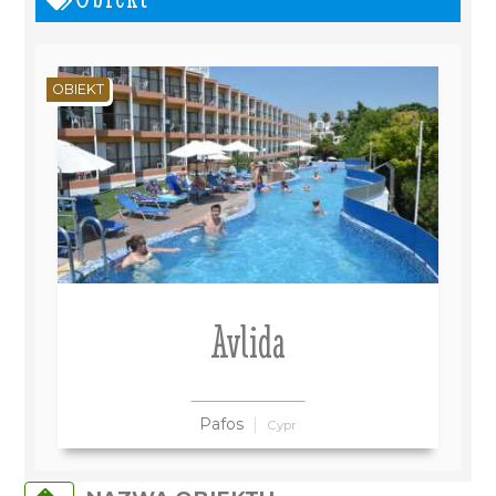
OBIEKT
Avlida
Pafos
Cypr