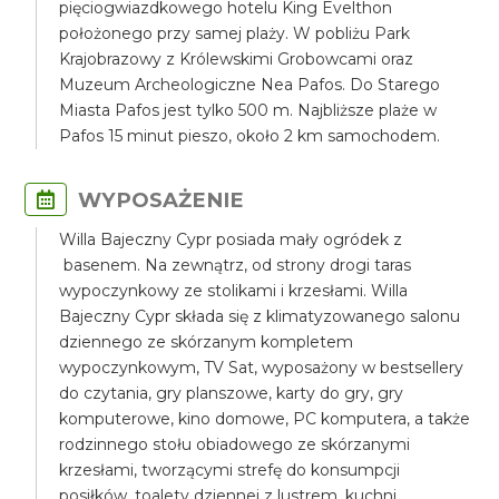
pięciogwiazdkowego hotelu King Evelthon
położonego przy samej plaży. W pobliżu Park
Krajobrazowy z Królewskimi Grobowcami oraz
Muzeum Archeologiczne Nea Pafos. Do Starego
Miasta Pafos jest tylko 500 m. Najbliższe plaże w
Pafos 15 minut pieszo, około 2 km samochodem.
WYPOSAŻENIE
Willa Bajeczny Cypr posiada mały ogródek z
basenem. Na zewnątrz, od strony drogi taras
wypoczynkowy ze stolikami i krzesłami. Willa
Bajeczny Cypr składa się z klimatyzowanego salonu
dziennego ze skórzanym kompletem
wypoczynkowym, TV Sat, wyposażony w bestsellery
do czytania, gry planszowe, karty do gry, gry
komputerowe, kino domowe, PC komputera, a także
rodzinnego stołu obiadowego ze skórzanymi
krzesłami, tworzącymi strefę do konsumpcji
posiłków, toalety dziennej z lustrem, kuchni