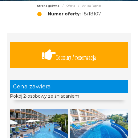
Strona główna
/
Oferta
/
Avlida Paphos
Numer oferty:
18/18107
Terminy / rezerwacja
Cena zawiera
Pokój 2-osobowy ze śniadaniem