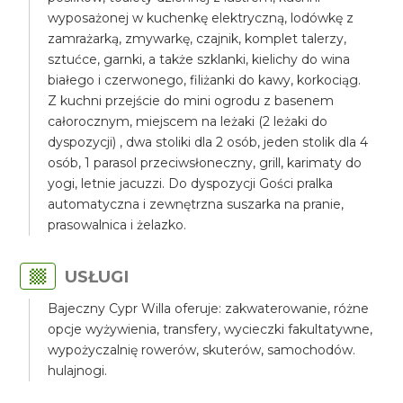
wyposażonej w kuchenkę elektryczną, lodówkę z
zamrażarką, zmywarkę, czajnik, komplet talerzy,
sztućce, garnki, a także szklanki, kielichy do wina
białego i czerwonego, filiżanki do kawy, korkociąg.
Z kuchni przejście do mini ogrodu z basenem
całorocznym, miejscem na leżaki (2 leżaki do
dyspozycji) , dwa stoliki dla 2 osób, jeden stolik dla 4
osób, 1 parasol przeciwsłoneczny, grill, karimaty do
yogi, letnie jacuzzi. Do dyspozycji Gości pralka
automatyczna i zewnętrzna suszarka na pranie,
prasowalnica i żelazko.
USŁUGI
Bajeczny Cypr Willa oferuje: zakwaterowanie, różne
opcje wyżywienia, transfery, wycieczki fakultatywne,
wypożyczalnię rowerów, skuterów, samochodów.
hulajnogi.