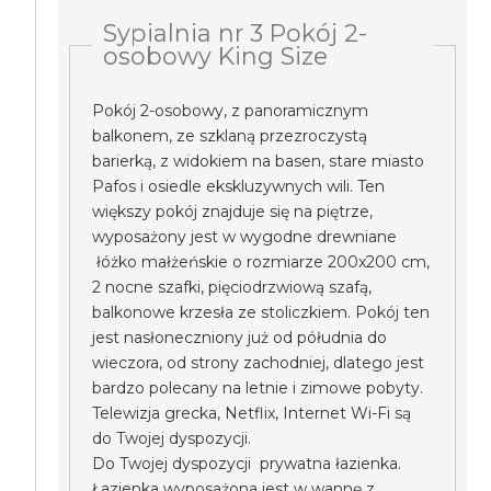
Sypialnia nr 3 Pokój 2-
osobowy King Size
Pokój 2-osobowy, z panoramicznym
balkonem, ze szklaną przezroczystą
barierką, z widokiem na basen, stare miasto
Pafos i osiedle ekskluzywnych wili. Ten
większy pokój znajduje się na piętrze,
wyposażony jest w wygodne drewniane
łóżko małżeńskie o rozmiarze 200x200 cm,
2 nocne szafki, pięciodrzwiową szafą,
balkonowe krzesła ze stoliczkiem. Pokój ten
jest nasłoneczniony już od półudnia do
wieczora, od strony zachodniej, dlatego jest
bardzo polecany na letnie i zimowe pobyty.
Telewizja grecka, Netflix, Internet Wi-Fi są
do Twojej dyspozycji.
Do Twojej dyspozycji prywatna łazienka.
Łazienka wyposażona jest w wannę z