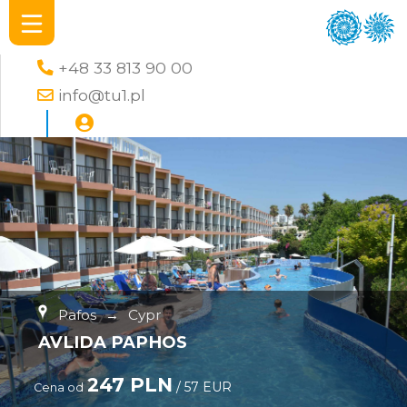
+48 33 813 90 00
info@tu1.pl
Pafos
→
Cypr
AVLIDA PAPHOS
247 PLN
/ 57 EUR
Cena od