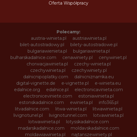
Oferta Współpracy
Polecamy:
austria-winieta.pl
austriawinieta.pl
bilet-autostradowy.pl
bilety-autostradowe.pl
bulgariawienieta.pl
bulgariawinieta.pl
bulharskadalnice.com
cenawiniety.pl
cenywiniet.pl
chorwacjawinieta.pl
czechy-winieta.pl
czechywinieta.pl
czechywiniety.pl
dalnicnipoplatky.com
dalnicniznamka.eu
digital-vignette.de
e-vignette.pl
e-winieta.eu
edalnice.org
edalnice.pl
electronicavinieta.com
electroniceviniete.com
estoniawinieta.pl
estonskadalnice.com
ewinieta.pl
info365.pl
litvadalnice.com
litwa-winieta.pl
litwawinieta.pl
livignotunel.pl
livignotunnel.com
lotvawinieta.pl
lotwawinieta.pl
lotysskadalnice.com
madarskadalnice.com
moldavskadalnice.com
moldawiawinieta.pl
najtanszewiniety.pl