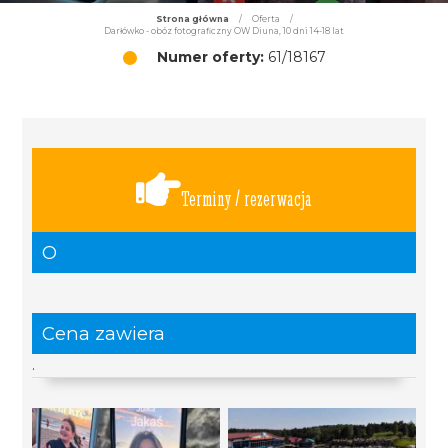
Strona główna
/
Oferta
/
Darłówko - obóz fotograficzny OW Diuna, 10 dni 14-18 lat
Numer oferty:
61/18167
Terminy / rezerwacja
O
Cena zawiera
.