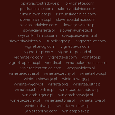
oplatyautostradowe.pl
pl-vignette.com
polskadalnice.com
rakouskadalnice.com
rumuniawinieta.pl
rumunskadalnice.com
sloveniawinieta.pl
slovenskadalnice.com
slovinskadalnice.com
slowacja-winieta.pl
slowacjawinieta.pl
sloweniawinieta.pl
svycarskadalnice.com
szwajcariawinieta.pl
słoweniawinieta.pl
tunellivigno.pl
vignette-at.com
vignette-bg.com
vignette-cz.com
vignette-pl.com
vignette-poland.pl
vignette-ro.com
vignette-si.com
vignette.pl
vignettepoland.pl
vinetki.pl
vinietaelectronica.com
vinieteelectronice.com
wegrywinieta.pl
winieta-austria.pl
winieta-czechy.pl
winieta-litwa.pl
winieta-słowacja.pl
winieta-wegry.pl
winieta-węgry.pl
winieta.org
winietaaustria.pl
winietaaustriaonline.pl
winietaautostradowa.pl
winietabulgaria.pl
winietachorwacja.pl
winietaczechy.pl
winietaestonia.pl
winietalitwa.pl
winietalotwa.pl
winietamoldawia.pl
winietaonline.com
winietapolska.pl