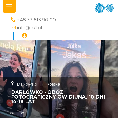
+48 33 813 90 00
info@tu1.pl
Darłówko
→
Polska
DARŁÓWKO - OBÓZ
FOTOGRAFICZNY OW DIUNA, 10 DNI
14-18 LAT
Cena od