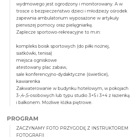
wydmowego jest ogrodzony i monitorowany. A w
trosce o bezpieczeństwo dzieci i młodzieży ośrodek
zapewnia ambulatorium wyposażone w artykuły
pierwszej pomocy oraz pielęgniarkę.
Zaplecze sportowo-rekreacyjne to m.in:
kompleks boisk sportowych (do piłki nożnej,
siatkówki, tenisa)
miejsca ogniskowe
atestowany plac zabaw,
sale konferencyjno-dydaktyczne (świetlice),
kawiarenka
Zakwaterowanie w budynku hotelowym, w pokojach
3-,4-,5-osobowych lub typu studio 3+5 i 3+4 z łazienką
i balkonem. Możliwe łóżka piętrowe.
PROGRAM
ZACZYNAMY FOTO PRZYGODĘ Z INSTRUKTOREM
FOTOGRAFII