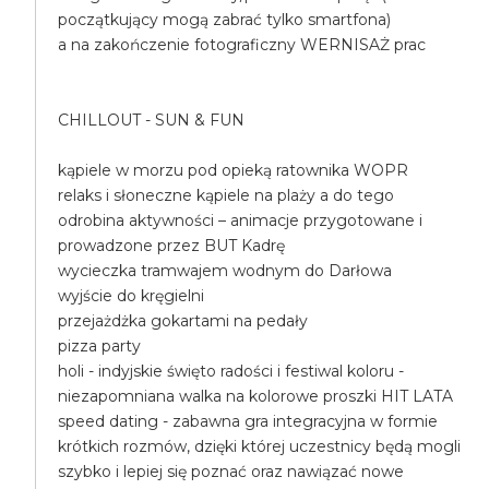
początkujący mogą zabrać tylko smartfona)
a na zakończenie fotograficzny WERNISAŻ prac
CHILLOUT - SUN & FUN
kąpiele w morzu pod opieką ratownika WOPR
relaks i słoneczne kąpiele na plaży a do tego
odrobina aktywności – animacje przygotowane i
prowadzone przez BUT Kadrę
wycieczka tramwajem wodnym do Darłowa
wyjście do kręgielni
przejażdżka gokartami na pedały
pizza party
holi - indyjskie święto radości i festiwal koloru -
niezapomniana walka na kolorowe proszki HIT LATA
speed dating - zabawna gra integracyjna w formie
krótkich rozmów, dzięki której uczestnicy będą mogli
szybko i lepiej się poznać oraz nawiązać nowe