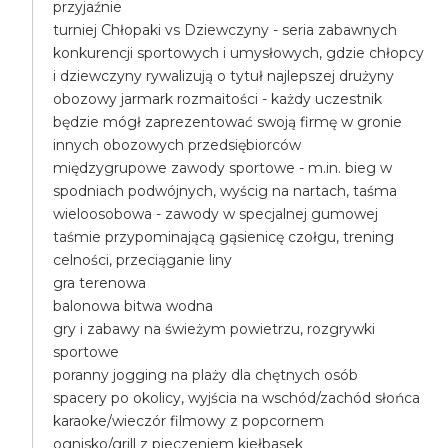
przyjaźnie
turniej Chłopaki vs Dziewczyny - seria zabawnych
konkurencji sportowych i umysłowych, gdzie chłopcy
i dziewczyny rywalizują o tytuł najlepszej drużyny
obozowy jarmark rozmaitości - każdy uczestnik
będzie mógł zaprezentować swoją firmę w gronie
innych obozowych przedsiębiorców
międzygrupowe zawody sportowe - m.in. bieg w
spodniach podwójnych, wyścig na nartach, taśma
wieloosobowa - zawody w specjalnej gumowej
taśmie przypominającą gąsienicę czołgu, trening
celności, przeciąganie liny
gra terenowa
balonowa bitwa wodna
gry i zabawy na świeżym powietrzu, rozgrywki
sportowe
poranny jogging na plaży dla chętnych osób
spacery po okolicy, wyjścia na wschód/zachód słońca
karaoke/wieczór filmowy z popcornem
ognisko/grill z pieczeniem kiełbasek