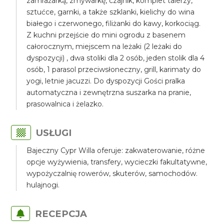
zamrażarką, zmywarkę, czajnik, komplet talerzy,
sztućce, garnki, a także szklanki, kielichy do wina
białego i czerwonego, filiżanki do kawy, korkociąg.
Z kuchni przejście do mini ogrodu z basenem
całorocznym, miejscem na leżaki (2 leżaki do
dyspozycji) , dwa stoliki dla 2 osób, jeden stolik dla 4
osób, 1 parasol przeciwsłoneczny, grill, karimaty do
yogi, letnie jacuzzi. Do dyspozycji Gości pralka
automatyczna i zewnętrzna suszarka na pranie,
prasowalnica i żelazko.
USŁUGI
Bajeczny Cypr Willa oferuje: zakwaterowanie, różne
opcje wyżywienia, transfery, wycieczki fakultatywne,
wypożyczalnię rowerów, skuterów, samochodów.
hulajnogi.
RECEPCJA