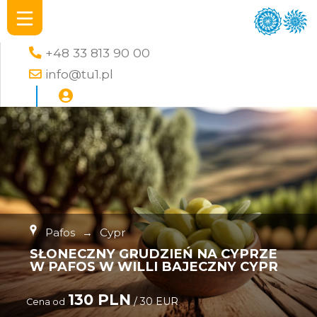
+48 33 813 90 00
info@tu1.pl
Pafos
→
Cypr
SŁONECZNY GRUDZIEŃ NA CYPRZE
W PAFOS W WILLI BAJECZNY CYPR
130 PLN
/ 30 EUR
Cena od