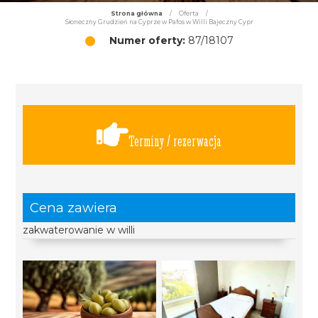
Strona główna
/
Oferta
/
Słoneczny Grudzień na Cyprze w Pafos w Willi Bajeczny Cypr
Numer oferty:
87/18107
Terminy / rezerwacja
Cena zawiera
zakwaterowanie w willi