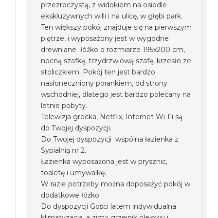
przezroczystą, z widokiem na osiedle
ekskluzywnych willi i na ulicę, w głębi park.
Ten większy pokój znajduje się na pierwszym
piętrze, i wyposażony jest w wygodne
drewniane łóżko o rozmiarze 195x200 cm,
nocną szafkę, trzydrzwiową szafę, krzesło ze
stoliczkiem. Pokój ten jest bardzo
nasłoneczniony porankiem, od strony
wschodniej, dlatego jest bardzo polecany na
letnie pobyty.
Telewizja grecka, Netflix, Internet Wi-Fi są
do Twojej dyspozycji.
Do Twojej dyspozycji wspólna łazienka z
Sypialnią nr 2.
Łazienka wyposażona jest w prysznic,
toaletę i umywalkę.
W razie potrzeby można doposażyć pokój w
dodatkowe łóżko.
Do dyspozycji Gości latem indywidualna
klimatyzacja, a zimą grzejnik olejowy i