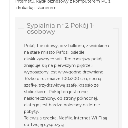
Internetu, kącik biznesowy z komputerem PC z
drukarką i skanerem.
Sypialnia nr 2 Pokój 1-
osobowy
Pokój 1-osobowy, bez balkonu, z widokiem
na stare miasto Pafos i osiedle
ekskluzywnych willi. Ten mniejszy pokój
znajduje się na pierwszym piętrze, i
wyposażony jest w wygodne drewniane
łóżko o rozmiarze 100x200 cm, nocną
szafkę, trzydrzwiową szafę, krzesło ze
stoliczkiem. Pokój ten jest mniej
nasłoneczniony, od strony północnej,
dlatego jest bardzo polecany na letnie
pobyty.
Telewizja grecka, Netflix, Internet Wi-Fi są
do Twojej dyspozycji.