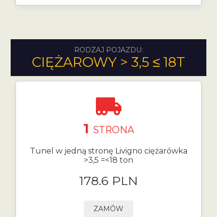
RODZAJ POJAZDU:
CIĘŻAROWY > 3,5 ≤ 18T
1
STRONA
Tunel w jedną stronę Livigno ciężarówka
>3,5 =<18 ton
178.6 PLN
ZAMÓW