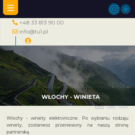
+48 33 813 90 00
info@tu1.pl
WŁOCHY - WINIETA
A
A
A
Włochy - winiety elektroniczne. Po wybraniu rodzaju
winiety, zostaniesz przeniesiony na naszą stronę
partnerską.