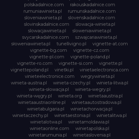
polskadalnice.com
rakouskadalnice.com
rumuniawinieta.pl
rumunskadalnice.com
sloveniawinieta.pl
slovenskadalnice.com
slovinskadalnice.com
slowacja-winieta.pl
slowacjawinieta.pl
sloweniawinieta.pl
svycarskadalnice.com
szwajcariawinieta.pl
słoweniawinieta.pl
tunellivigno.pl
vignette-at.com
vignette-bg.com
vignette-cz.com
vignette-pl.com
vignette-poland.pl
vignette-ro.com
vignette-si.com
vignette.pl
vignettepoland.pl
vinetki.pl
vinietaelectronica.com
vinieteelectronice.com
wegrywinieta.pl
winieta-austria.pl
winieta-czechy.pl
winieta-litwa.pl
winieta-słowacja.pl
winieta-wegry.pl
winieta-węgry.pl
winieta.org
winietaaustria.pl
winietaaustriaonline.pl
winietaautostradowa.pl
winietabulgaria.pl
winietachorwacja.pl
winietaczechy.pl
winietaestonia.pl
winietalitwa.pl
winietalotwa.pl
winietamoldawia.pl
winietaonline.com
winietapolska.pl
winietarumunia.pl
winietaslovenia.pl