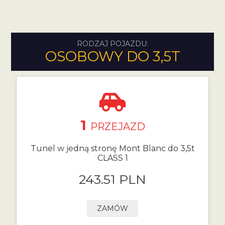
RODZAJ POJAZDU:
OSOBOWY DO 3,5T
1
PRZEJAZD
Tunel w jedną stronę Mont Blanc do 3,5t
CLASS 1
243.51 PLN
ZAMÓW