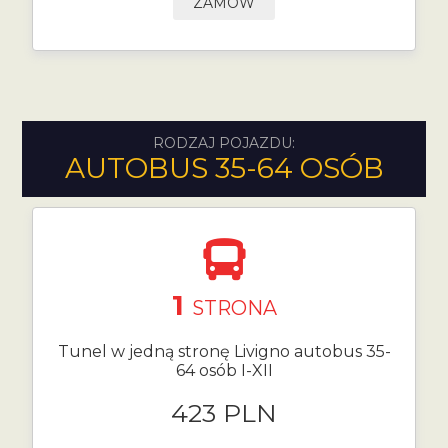
ZAMÓW
RODZAJ POJAZDU:
AUTOBUS 35-64 OSÓB
1
STRONA
Tunel w jedną stronę Livigno autobus 35-
64 osób I-XII
423 PLN