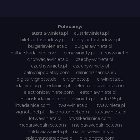
Polecamy:
austria-winieta.pl
austriawinieta.pl
bilet-autostradowy.pl
bilety-autostradowe.pl
bulgariawienieta.pl
bulgariawinieta.pl
bulharskadalnice.com
cenawiniety.pl
cenywiniet.pl
chorwacjawinieta.pl
czechy-winieta.pl
czechywinieta.pl
czechywiniety.pl
dalnicnipoplatky.com
dalnicniznamka.eu
digital-vignette.de
e-vignette.pl
e-winieta.eu
edalnice.org
edalnice.pl
electronicavinieta.com
electroniceviniete.com
estoniawinieta.pl
estonskadalnice.com
ewinieta.pl
info365.pl
litvadalnice.com
litwa-winieta.pl
litwawinieta.pl
livignotunel.pl
livignotunnel.com
lotvawinieta.pl
lotwawinieta.pl
lotysskadalnice.com
madarskadalnice.com
moldavskadalnice.com
moldawiawinieta.pl
najtanszewiniety.pl
oplatyautostradowe.pl
pl-vignette.com