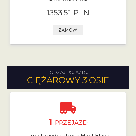
1353.51 PLN
ZAMÓW
RODZAJ POJAZDU:
CIĘŻAROWY 3 OSIE
1
PRZEJAZD
Tunel w jedną stronę Mont Blanc