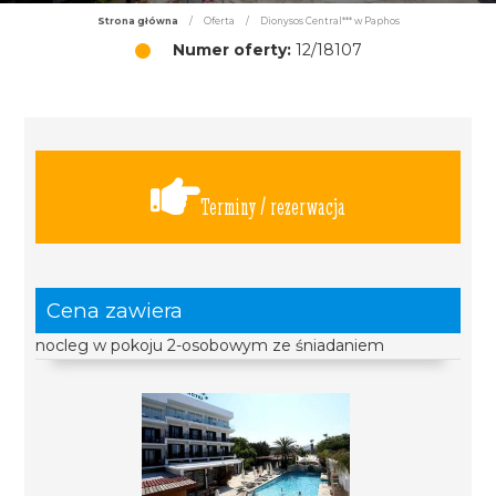
Strona główna
/
Oferta
/
Dionysos Central*** w Paphos
Numer oferty:
12/18107
Terminy / rezerwacja
Cena zawiera
nocleg w pokoju 2-osobowym ze śniadaniem