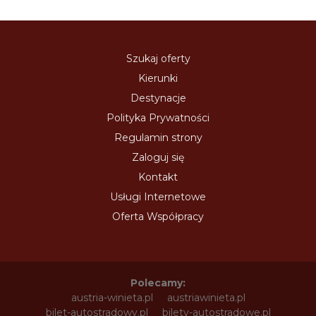
Szukaj oferty
Kierunki
Destynacje
Polityka Prywatności
Regulamin strony
Zaloguj się
Kontakt
Usługi Internetowe
Oferta Współpracy
Polecamy:
austria-winieta.pl
austriawinieta.pl
bilet-autostradowy.pl
bilety-autostradowe.pl