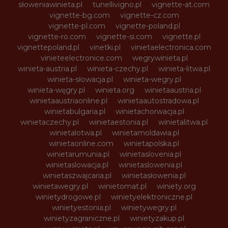
słoweniawinieta.pl
tunellivigno.pl
vignette-at.com
vignette-bg.com
vignette-cz.com
vignette-pl.com
vignette-poland.pl
vignette-ro.com
vignette-si.com
vignette.pl
vignettepoland.pl
vinetki.pl
vinietaelectronica.com
vinieteelectronice.com
wegrywinieta.pl
winieta-austria.pl
winieta-czechy.pl
winieta-litwa.pl
winieta-słowacja.pl
winieta-wegry.pl
winieta-węgry.pl
winieta.org
winietaaustria.pl
winietaaustriaonline.pl
winietaautostradowa.pl
winietabulgaria.pl
winietachorwacja.pl
winietaczechy.pl
winietaestonia.pl
winietalitwa.pl
winietalotwa.pl
winietamoldawia.pl
winietaonline.com
winietapolska.pl
winietarumunia.pl
winietaslovenia.pl
winietaslowacja.pl
winietaslowenia.pl
winietaszwajcaria.pl
winietasłowenia.pl
winietawegry.pl
winietomat.pl
winiety.org
winietydrogowe.pl
winietyelektroniczne.pl
winietyestonia.pl
winietywegry.pl
winietyzagraniczne.pl
winietyzakup.pl