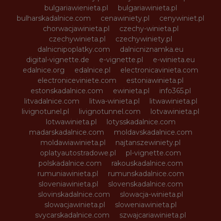
bulgariawienieta.pl
bulgariawinieta.pl
bulharskadalnice.com
cenawiniety.pl
cenywiniet.pl
chorwacjawinieta.pl
czechy-winieta.pl
czechywinieta.pl
czechywiniety.pl
dalnicnipoplatky.com
dalnicniznamka.eu
digital-vignette.de
e-vignette.pl
e-winieta.eu
edalnice.org
edalnice.pl
electronicavinieta.com
electroniceviniete.com
estoniawinieta.pl
estonskadalnice.com
ewinieta.pl
info365.pl
litvadalnice.com
litwa-winieta.pl
litwawinieta.pl
livignotunel.pl
livignotunnel.com
lotvawinieta.pl
lotwawinieta.pl
lotysskadalnice.com
madarskadalnice.com
moldavskadalnice.com
moldawiawinieta.pl
najtanszewiniety.pl
oplatyautostradowe.pl
pl-vignette.com
polskadalnice.com
rakouskadalnice.com
rumuniawinieta.pl
rumunskadalnice.com
sloveniawinieta.pl
slovenskadalnice.com
slovinskadalnice.com
slowacja-winieta.pl
slowacjawinieta.pl
sloweniawinieta.pl
svycarskadalnice.com
szwajcariawinieta.pl