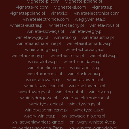
vignette-pl.com
vignette-poland.pl
vignette-ro.com
vignette-si.com
vignette.pl
vignettepoland.pl
vinetki.pl
vinietaelectronica.com
vinieteelectronice.com
wegrywinieta.pl
winieta-austria.pl
winieta-czechy.pl
winieta-litwa.pl
winieta-słowacja.pl
winieta-wegry.pl
winieta-węgry.pl
winieta.org
winietaaustria.pl
winietaaustriaonline.pl
winietaautostradowa.pl
winietabulgaria.pl
winietachorwacja.pl
winietaczechy.pl
winietaestonia.pl
winietalitwa.pl
winietalotwa.pl
winietamoldawia.pl
winietaonline.com
winietapolska.pl
winietarumunia.pl
winietaslovenia.pl
winietaslowacja.pl
winietaslowenia.pl
winietaszwajcaria.pl
winietasłowenia.pl
winietawegry.pl
winietomat.pl
winiety.org
winietydrogowe.pl
winietyelektroniczne.pl
winietyestonia.pl
winietywegry.pl
winietyzagraniczne.pl
winietyzakup.pl
węgry-winieta.pl
xn--sowacja-njb.org.pl
xn--soweniawinieta-gnc.pl
xn--wgry-winieta-4vb.pl
xn--winieta-sowacja-7sc.pl
xn--winieta-wgry-dwb.pl