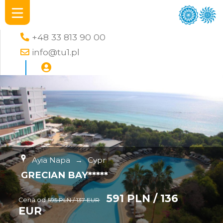
+48 33 813 90 00
info@tu1.pl
Ayia Napa
→
Cypr
GRECIAN BAY*****
591 PLN / 136
Cena od
595 PLN / 137 EUR
EUR