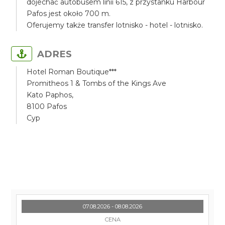
dojechać autobusem linii 615, z przystanku Harbour
Pafos jest około 700 m.
Oferujemy także transfer lotnisko - hotel - lotnisko.
ADRES
Hotel Roman Boutique***
Promitheos 1 & Tombs of the Kings Ave
Kato Paphos,
8100 Pafos
Cyp
07.08.2026 - 08.08.2026
CENA