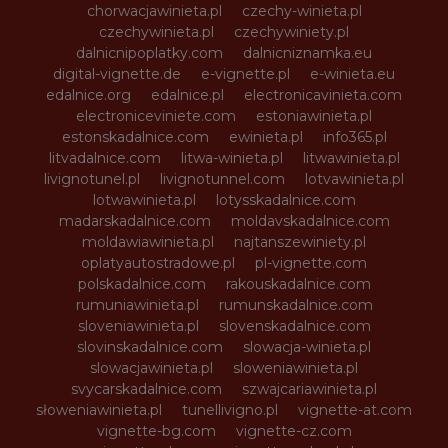
chorwacjawinieta.pl
czechy-winieta.pl
czechywinieta.pl
czechywiniety.pl
dalnicnipoplatky.com
dalnicniznamka.eu
digital-vignette.de
e-vignette.pl
e-winieta.eu
edalnice.org
edalnice.pl
electronicavinieta.com
electroniceviniete.com
estoniawinieta.pl
estonskadalnice.com
ewinieta.pl
info365.pl
litvadalnice.com
litwa-winieta.pl
litwawinieta.pl
livignotunel.pl
livignotunnel.com
lotvawinieta.pl
lotwawinieta.pl
lotysskadalnice.com
madarskadalnice.com
moldavskadalnice.com
moldawiawinieta.pl
najtanszewiniety.pl
oplatyautostradowe.pl
pl-vignette.com
polskadalnice.com
rakouskadalnice.com
rumuniawinieta.pl
rumunskadalnice.com
sloveniawinieta.pl
slovenskadalnice.com
slovinskadalnice.com
slowacja-winieta.pl
slowacjawinieta.pl
sloweniawinieta.pl
svycarskadalnice.com
szwajcariawinieta.pl
słoweniawinieta.pl
tunellivigno.pl
vignette-at.com
vignette-bg.com
vignette-cz.com