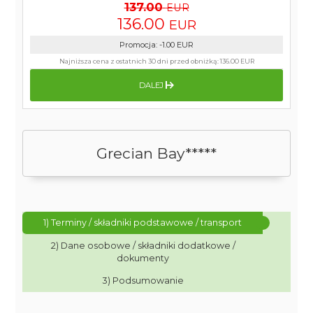
137.00
EUR
136.00
EUR
Promocja
:
-1.00
EUR
Najniższa cena z ostatnich 30 dni przed obniżką:
136.00 EUR
DALEJ
Grecian Bay*****
1) Terminy / składniki podstawowe / transport
2) Dane osobowe / składniki dodatkowe /
dokumenty
3) Podsumowanie