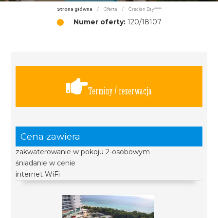
Strona główna
/
Oferta
/
Grecian Bay*****
Numer oferty:
120/18107
Terminy / rezerwacja
Cena zawiera
zakwaterowanie w pokoju 2-osobowym
śniadanie w cenie
internet WiFi