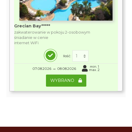
Grecian Bay*****
zakwaterowanie w pokoju 2-osobowym
śniadanie w cenie
internet WiFi
Ilość:
min. 1
→
07.08.2026
08.08.2026
max. 2
WYBRANO