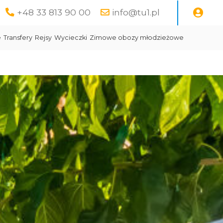
+48 33 813 90 00
info@tu1.pl
e
Transfery
Rejsy
Wycieczki
Zimowe obozy młodzieżowe