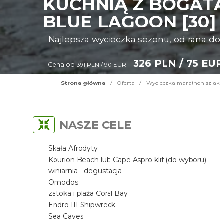
KUCHNIĄ Z BOGATĄ
BLUE LAGOON [30]
Najlepsza wycieczka sezonu, od rana d
326 PLN / 75 EU
Cena od
391 PLN / 90 EUR
Strona główna
/
Oferta
/
Wycieczka marathon szlakie
NASZE CELE
Skała Afrodyty
Kourion Beach lub Cape Aspro klif (do wyboru)
winiarnia - degustacja
Omodos
zatoka i plaża Coral Bay
Endro III Shipwreck
Sea Caves