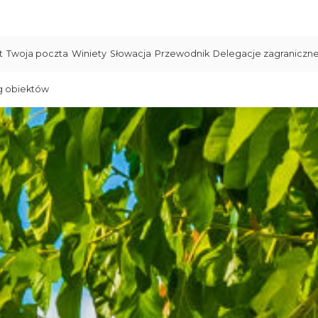
t
Twoja poczta
Winiety
Słowacja
Przewodnik
Delegacje zagraniczn
g obiektów