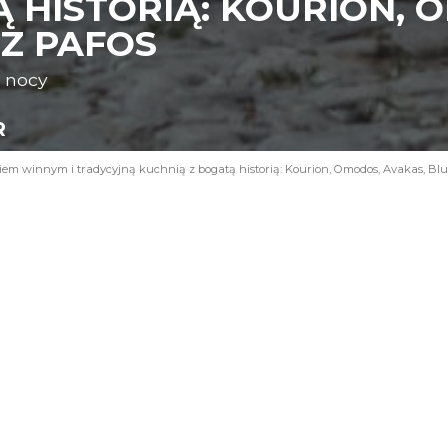
 HISTORIĄ: KOURION, 
 Z PAFOS
o nocy
R
m winnym i tradycyjną kuchnią z bogatą historią: Kourion, Omodos, Avakas, Blue