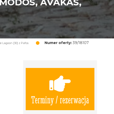
OMODOS, AVAKAS,
Numer oferty:
39/18107
 Lagoon [30] z Pafos
Terminy / rezerwacja